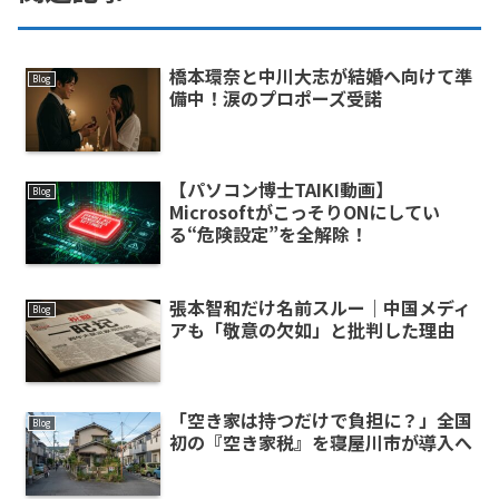
橋本環奈と中川大志が結婚へ向けて準
Blog
備中！涙のプロポーズ受諾
【パソコン博士TAIKI動画】
Blog
MicrosoftがこっそりONにしてい
る“危険設定”を全解除！
張本智和だけ名前スルー｜中国メディ
Blog
アも「敬意の欠如」と批判した理由
「空き家は持つだけで負担に？」全国
Blog
初の『空き家税』を寝屋川市が導入へ