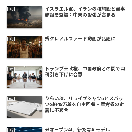
イスラエル軍、イランの核施設と軍事
Blog
施設を空爆：中東の緊張が高まる
残クレアルファード動画が話題に
Blog
トランプ米政権、中国政府との間で関
Blog
税引き下げに合意
りらいぶ、リライブシャツαとスパッ
Blog
ツα約48万着を自主回収 – 厚労省の定
義に不適合
米オープンAI、新たなAIモデル
Blog