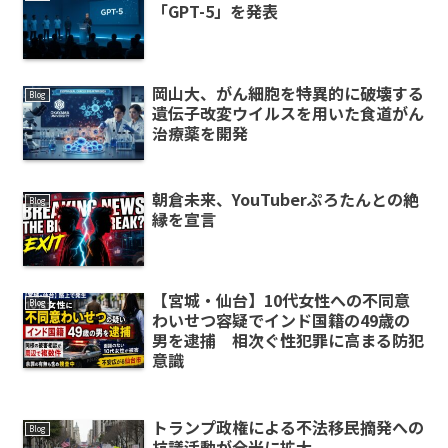
「GPT-5」を発表
岡山大、がん細胞を特異的に破壊する
Blog
遺伝子改変ウイルスを用いた食道がん
治療薬を開発
朝倉未来、YouTuberぷろたんとの絶
Blog
縁を宣言
【宮城・仙台】10代女性への不同意
Blog
わいせつ容疑でインド国籍の49歳の
男を逮捕 相次ぐ性犯罪に高まる防犯
意識
トランプ政権による不法移民摘発への
Blog
抗議活動が全米に拡大