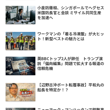
小泉防衛相、シンガポールでヘグセス
Blog
米国防長官と会談 ミサイル共同生産
を加速へ
ワークマンの「着る冷凍服」が大ヒッ
Blog
ト！新型ベストの魅力とは
英BBCトップ2人が辞任 トランプ演
Blog
説「偏向編集」問題で拡大する報道の
信頼危機
【辺野古沖ボート転覆事故】平和丸の
Blog
船長を特定か！？
ニューヨーク・マンハッタンで銃撃事
Blog