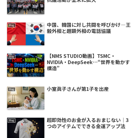
中国、韓国に対し共闘を呼びかけ—王
Blog
毅外相と趙顕外相の電話協議
【NMS STUDIO動画】TSMC・
Blog
NVIDIA・DeepSeek…“世界を動かす
構造”
小室眞子さんが第1子を出産
Blog
超即効性のお金が入るおまじない｜3
Blog
つのアイテムでできる金運アップ法