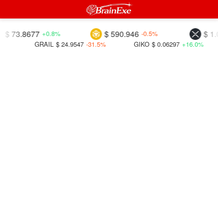
3.8677
$ 590.946
$ 1.0361
+0.8%
-0.5%
GRAIL
$ 24.9547
-31.5%
GIKO
$ 0.06297
+16.0%
S