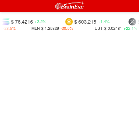
$ 76.4216
$ 603.215
$ 1.
+2.2%
+1.4%
5%
MLN
$ 1.25329
-30.5%
UBT
$ 0.02481
+22.1%