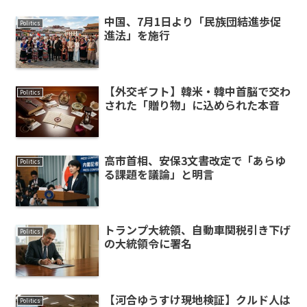
中国、7月1日より「民族団結進歩促
Politics
進法」を施行
【外交ギフト】韓米・韓中首脳で交わ
Politics
された「贈り物」に込められた本音
高市首相、安保3文書改定で「あらゆ
Politics
る課題を議論」と明言
トランプ大統領、自動車関税引き下げ
Politics
の大統領令に署名
【河合ゆうすけ現地検証】クルド人は
Politics