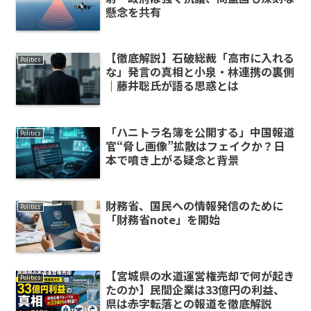
懸念を共有
【徹底解説】石破総裁「高市に入れる
Politics
な」発言の真相と小泉・林連携の裏側
｜藤井聡氏が語る思惑とは
「ハニトラ名簿を公開する」中国報道
Politics
官“脅し画像”拡散はフェイクか？日
本で噴き上がる疑念と背景
財務省、国民への情報発信のために
Politics
「財務省note」を開始
【宮城県の水道運営権売却で何が起き
Politics
たのか】民間企業は33億円の利益、
県は赤字転落との報道を徹底解説