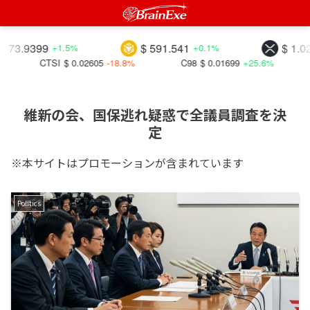
.9399
$ 591.541
$ 1.02400
+1.5%
+0.1%
CTSI
$ 0.02605
-18.8%
C98
$ 0.01699
+25.6%
DA
維新の会、国保逃れ疑惑で全議員調査を決
定
※本サイトはプロモーションが含まれています
Politics