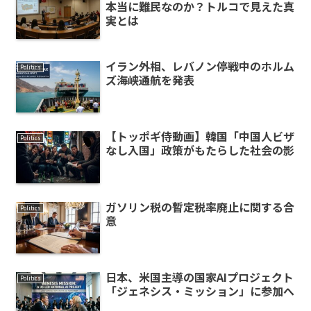
本当に難民なのか？トルコで見えた真
実とは
イラン外相、レバノン停戦中のホルム
Politics
ズ海峡通航を発表
【トッポギ侍動画】韓国「中国人ビザ
Politics
なし入国」政策がもたらした社会の影
ガソリン税の暫定税率廃止に関する合
Politics
意
日本、米国主導の国家AIプロジェクト
Politics
「ジェネシス・ミッション」に参加へ