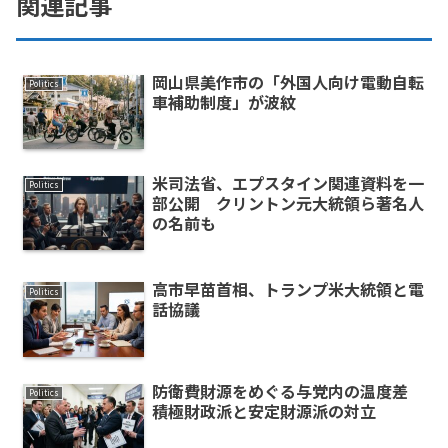
関連記事
岡山県美作市の「外国人向け電動自転
Politics
車補助制度」が波紋
米司法省、エプスタイン関連資料を一
Politics
部公開 クリントン元大統領ら著名人
の名前も
高市早苗首相、トランプ米大統領と電
Politics
話協議
防衛費財源をめぐる与党内の温度差
Politics
積極財政派と安定財源派の対立