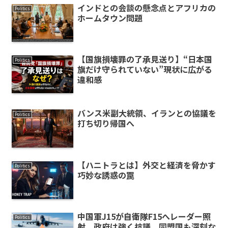
インドとの会談の懸念点とアフリカの
Politics
ホームタウン問題
【国旗損壊罪の了承見送り】“日本国
Politics
旗だけ守られていない”現状に広がる
違和感
バンス米副大統領、イランとの協議を
Politics
打ち切り帰国へ
【ハニトラとは】外交と経済を脅かす
Politics
巧妙な誘惑の罠
中国軍J15が自衛隊F15へレーダー照
Politics
射 政府は強く抗議、同盟国も深刻な