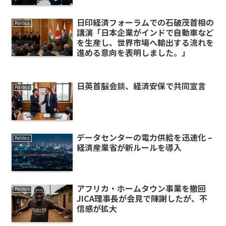
日印経済フォーラムでの石破茂首相の
Politics
講演「日本企業がインドで自動車など
を生産し、世界市場へ輸出する流れを
進める意向を表明しました。」
日英首脳会談、経済安保で共同宣言
Politics
データセンターの電力供給を迅速化 –
Politics
経済産業省が新ルールを導入
アフリカ・ホームタウン事業を撤回
Politics
JICA理事長が会見で陳謝したが、不
信感が拡大