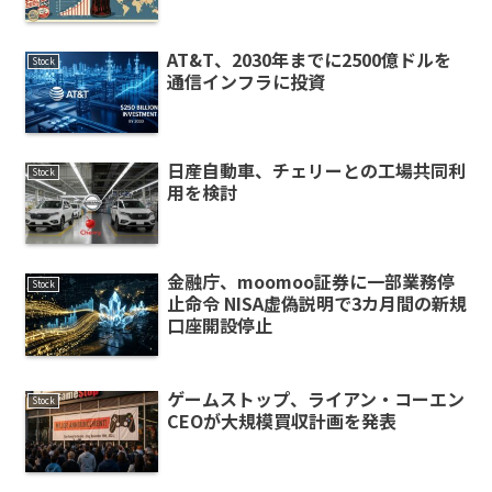
AT&T、2030年までに2500億ドルを
Stock
通信インフラに投資
日産自動車、チェリーとの工場共同利
Stock
用を検討
金融庁、moomoo証券に一部業務停
Stock
止命令 NISA虚偽説明で3カ月間の新規
口座開設停止
ゲームストップ、ライアン・コーエン
Stock
CEOが大規模買収計画を発表