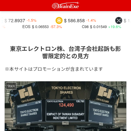
2.8937
$ 586.858
$ 1.0272
-1.5%
-1.4%
EOS
$ 0.06553
-57.3%
C98
$ 0.01549
+19.6%
S
東京エレクトロン株、台湾子会社起訴も影
響限定的との見方
※本サイトはプロモーションが含まれています
Stock