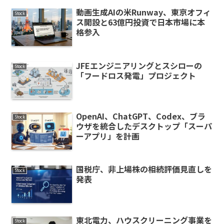
動画生成AIの米Runway、東京オフィ
Stock
ス開設と63億円投資で日本市場に本
格参入
JFEエンジニアリングとスシローの
Stock
「フードロス発電」プロジェクト
OpenAI、ChatGPT、Codex、ブラ
Stock
ウザを統合したデスクトップ「スーパ
ーアプリ」を計画
国税庁、非上場株の相続評価見直しを
Stock
発表
東北電力、ハウスクリーニング事業を
Stock