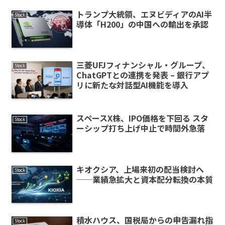
トランプ大統領、エヌビディアのAI半
Stock
導体「H200」の中国への輸出を承認
三菱UFJフィナンシャル・グループ、
Stock
ChatGPTとの連携を発表 – 銀行アプ
リに新たな対話型AI機能を導入
スペースX株、IPO価格を下回る スタ
Stock
ーシップ打ち上げ中止で時間外急落
キオクシア、上場来初の配当検討へ
Stock
──業績急拡大と資本配分転換の本質
積水ハウス、国税局からの申告漏れ指
Stock