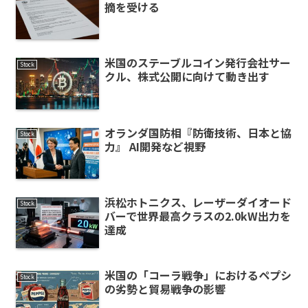
摘を受ける
米国のステーブルコイン発行会社サー
Stock
クル、株式公開に向けて動き出す
オランダ国防相『防衛技術、日本と協
Stock
力』 AI開発など視野
浜松ホトニクス、レーザーダイオード
Stock
バーで世界最高クラスの2.0kW出力を
達成
米国の「コーラ戦争」におけるペプシ
Stock
の劣勢と貿易戦争の影響