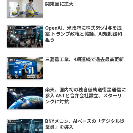
関東圏に拡大
OpenAI、米政府に株式5%付与を提
Stock
案 トランプ政権と協議、AI規制緩和
狙う
三菱重工業、4期連続で過去最高更新
Stock
楽天、国内初の独自低軌道衛星通信に
Stock
参入 ASTと合弁会社設立、スターリ
ンクに対抗
BNYメロン、AIベースの「デジタル従
Stock
業員」を導入