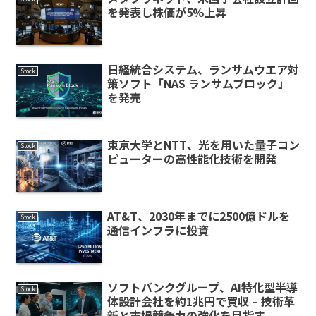
を発表し株価が5%上昇
日経統合システム、ランサムウエア対
Stock
策ソフト「NAS ランサムブロック」
を発売
東京大学とNTT、光を用いた量子コン
Stock
ピューターの高性能化技術を開発
AT&T、2030年までに2500億ドルを
Stock
通信インフラに投資
ソフトバンクグループ、AI特化型半導
Stock
体設計会社を約1兆円で買収 – 技術革
新と市場競争力の強化を目指す