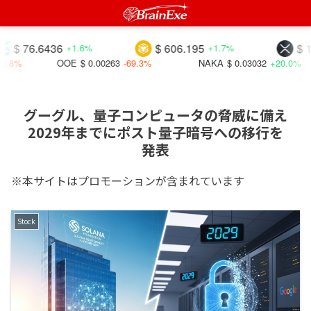
76.6436
$ 606.195
$ 1.039
+1.6%
+1.7%
OOE
$ 0.00263
-69.3%
NAKA
$ 0.03032
+20.0%
I
グーグル、量子コンピュータの脅威に備え
2029年までにポスト量子暗号への移行を
発表
※本サイトはプロモーションが含まれています
Stock