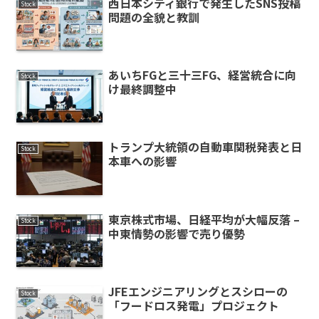
西日本シティ銀行で発生したSNS投稿
Stock
問題の全貌と教訓
あいちFGと三十三FG、経営統合に向
Stock
け最終調整中
トランプ大統領の自動車関税発表と日
Stock
本車への影響
東京株式市場、日経平均が大幅反落 –
Stock
中東情勢の影響で売り優勢
JFEエンジニアリングとスシローの
Stock
「フードロス発電」プロジェクト