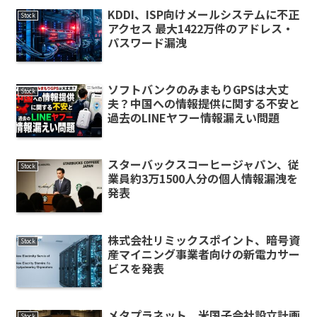
KDDI、ISP向けメールシステムに不正
Stock
アクセス 最大1422万件のアドレス・
パスワード漏洩
ソフトバンクのみまもりGPSは大丈
Stock
夫？中国への情報提供に関する不安と
過去のLINEヤフー情報漏えい問題
スターバックスコーヒージャパン、従
Stock
業員約3万1500人分の個人情報漏洩を
発表
株式会社リミックスポイント、暗号資
Stock
産マイニング事業者向けの新電力サー
ビスを発表
メタプラネット、米国子会社設立計画
Stock