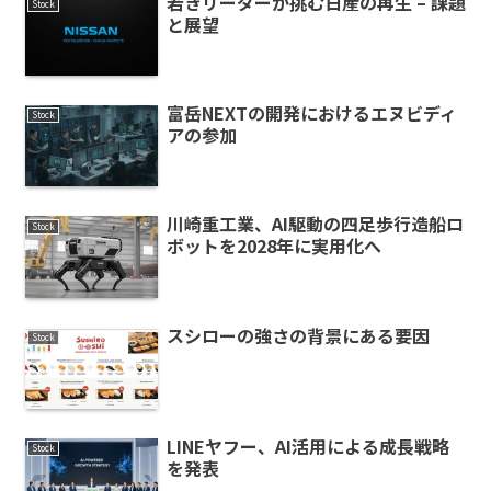
若きリーダーが挑む日産の再生 – 課題
Stock
と展望
富岳NEXTの開発におけるエヌビディ
Stock
アの参加
川崎重工業、AI駆動の四足歩行造船ロ
Stock
ボットを2028年に実用化へ
スシローの強さの背景にある要因
Stock
LINEヤフー、AI活用による成長戦略
Stock
を発表