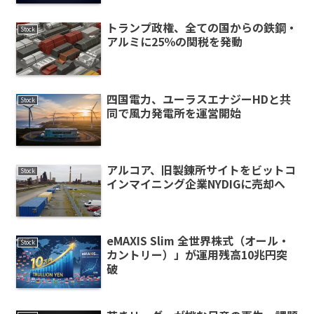
トランプ政権、全ての国からの鉄鋼・
Stock
アルミに25％の関税を発動
四国電力、ユーラスエナジーHDと共
Stock
同で風力発電所を運営開始
アルコア、旧製錬所サイトをビットコ
Stock
インマイニング企業NYDIGに売却へ
eMAXIS Slim 全世界株式（オール・
Stock
カントリー）」が運用残高10兆円突
破