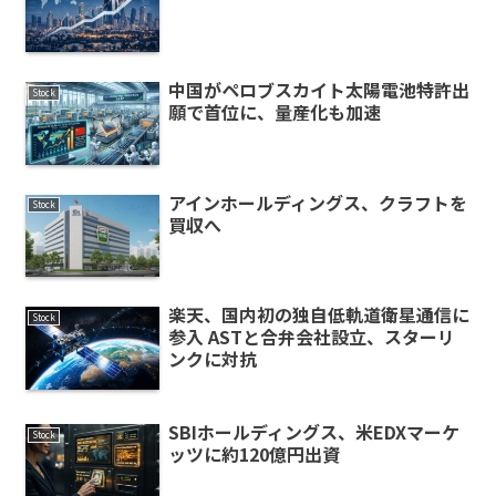
中国がペロブスカイト太陽電池特許出
Stock
願で首位に、量産化も加速
アインホールディングス、クラフトを
Stock
買収へ
楽天、国内初の独自低軌道衛星通信に
Stock
参入 ASTと合弁会社設立、スターリ
ンクに対抗
SBIホールディングス、米EDXマーケ
Stock
ッツに約120億円出資