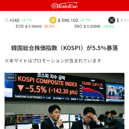
.4342
$ 596.102
$ 1.03840
+2.1%
+0.7%
EOS
$ 0.06402
-56.6%
DAO
$ 0.02508
+19.9%
BIC
韓国総合株価指数（KOSPI）が5.5%暴落
※本サイトはプロモーションが含まれています
Stock