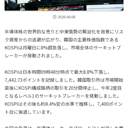
2026.06.08
半導体株の世界的な売りと中東情勢の緊迫化を背景にリス
ク資産からの逃避が広がり、韓国の主要株価指数である
KOSPIは月曜日に8%超急落し、市場全体のサーキットブ
レーカーが発動されました。
KOSPIは日本時間09時48分時点で最大8.8%下落し、
7,442.73ポイントを記録しました。韓国取引所は市場開始
直後にKOSPI構成銘柄の取引を20分間停止し、今年2度目
となるレベル1のサーキットブレーカーを発動しました。
KOSPIはその後も約8.4%安の水準で推移し、7,400ポイン
ト台に後退しています。
今回の急落は、半導体メーカーのブロードコムが示した業