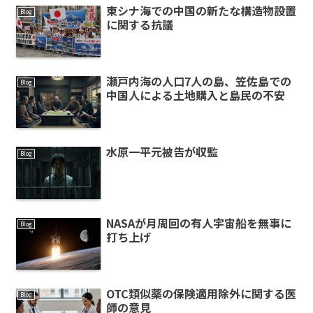
東シナ海での中国の新たな構造物設置
Blog
に関する抗議
瀬戸内海の人口7人の島、笠佐島での
Blog
中国人による土地購入と島民の不安
水原一平元被告が収監
Blog
NASAが月周回の有人宇宙船を無事に
Blog
打ち上げ
OTC類似薬の保険適用除外に関する医
Blog
師の意見