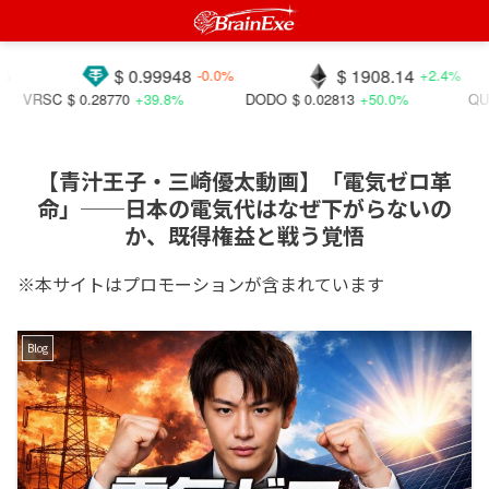
$ 0.99948
$ 1908.14
-0.0%
+2.4%
$ 0.28770
+39.8%
DODO
$ 0.02813
+50.0%
QUACK
$ 0.0
【青汁王子・三崎優太動画】「電気ゼロ革
命」──日本の電気代はなぜ下がらないの
か、既得権益と戦う覚悟
※本サイトはプロモーションが含まれています
Blog