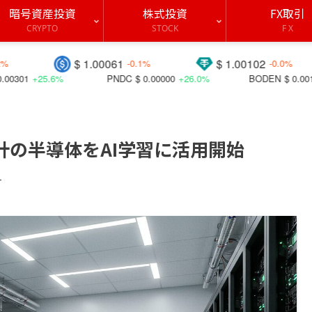
暗号資産投資
株式投資
FX取引
CRYPTO
STOCK
F X
$ 1.00061
$ 1.00102
$ 19
-0.1%
-0.0%
PNDC
$ 0.00000
+26.0%
BODEN
$ 0.00131
+49.2%
計の半導体をAI学習に活用開始
す