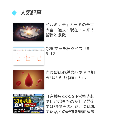
人気記事
イルミナティカードの予言
大全｜過去・現在・未来の
警告と象徴
Q26 マッチ棒クイズ「8-
6=12」
血液型は47種類もある？知
られざる「稀血」とは
【宮城県の水道運営権売却
で何が起きたのか】民間企
業は33億円の利益、県は赤
字転落との報道を徹底解説