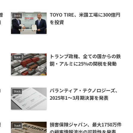
普
TOYO TIRE、米国工場に300億円
Stock
強
を投資
トランプ政権、全ての国からの鉄
Stock
鋼・アルミに25％の関税を発動
向
パランティア・テクノロジーズ、
Stock
2025年1〜3月期決算を発表
報
損害保険ジャパン、最大1750万件
Stock
の顧客情報流出の可能性を発表