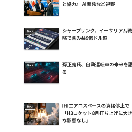
と協力』 AI開発など視野
シャープリンク、イーサリアム戦
Stock
略で含み益9億ドル超
孫正義氏、自動運転車の未来を
Stock
る
IHIエアロスペースの資格停止で
Stock
「H3ロケット8月打ち上げに大
な影響なし」