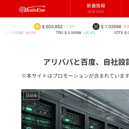
新着情報
NEW INFO
$ 603.652
$ 1.03586
+1.2%
-0.2%
5%
TRU
$ 0.00099
+25.4%
IOTX
$ 0.00301
+25.6%
アリババと百度、自社設
※本サイトはプロモーションが含まれていま
Stock