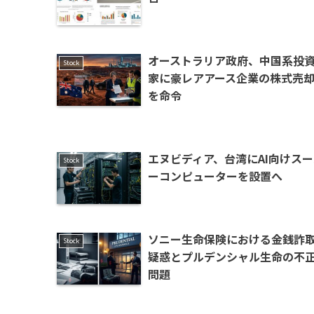
オーストラリア政府、中国系投
Stock
家に豪レアアース企業の株式売
を命令
エヌビディア、台湾にAI向けス
Stock
ーコンピューターを設置へ
ソニー生命保険における金銭詐
Stock
疑惑とプルデンシャル生命の不
問題