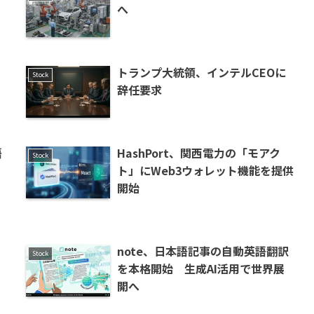
へ
トランプ大統領、インテルCEOに
Stock
辞任要求
語
HashPort、関西電力の「モアク
Stock
ト」にWeb3ウォレット機能を提供
開始
note、日本語記事の自動英語翻訳
Stock
き
を本格開始 生成AI活用で世界展
開へ