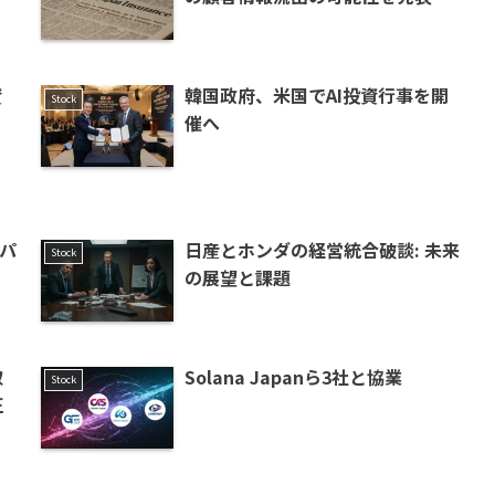
資
韓国政府、米国でAI投資行事を開
Stock
却
催へ
ーパ
日産とホンダの経営統合破談: 未来
Stock
の展望と課題
取
Solana Japanら3社と協業
Stock
正