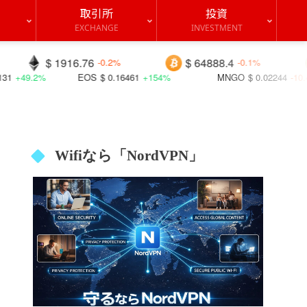
取引所
投資
EXCHANGE
INVESTMENT
16.76
$ 64888.4
$ 0.07021
-0.2%
-0.1%
EOS
$ 0.16461
+154%
MNGO
$ 0.02244
-10.4%
BICO
$
Wifiなら「NordVPN」