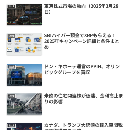
東京株式市場の動向（2025年3月28
Stock
日）
SBIハイパー預金でXRPもらえる！
Stock
2025年キャンペーン詳細と条件まと
め
ドン・キホーテ運営のPPIH、オリン
Stock
ピックグループを買収
米欧の住宅関連株が低迷、金利高止ま
Stock
りの影響
カナダ、トランプ大統領の輸入車関税
Stock