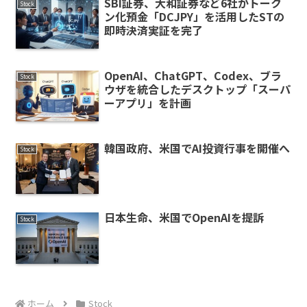
SBI証券、大和証券など6社がトーク
Stock
ン化預金「DCJPY」を活用したSTの
即時決済実証を完了
OpenAI、ChatGPT、Codex、ブラ
Stock
ウザを統合したデスクトップ「スーパ
ーアプリ」を計画
韓国政府、米国でAI投資行事を開催へ
Stock
日本生命、米国でOpenAIを提訴
Stock
ホーム
Stock