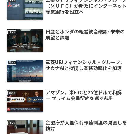
Stock
（ＭＵＦＧ）が新たにインターネット
専業銀行を設立へ
日産とホンダの経営統合破談: 未来の
Stock
展望と課題
三菱UFJフィナンシャル・グループ、
Stock
サカナAIと提携し業務効率化を加速
アマゾン、米FTCと25億ドルで和解
Stock
― プライム会員契約を巡る裁判
金融庁が大量保有報告制度の見直しを
Stock
検討