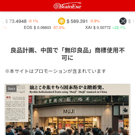
73.4948
$ 589.391
$ 1.034
-0.1%
-0.9%
EOS
$ 0.06603
-57.0%
XAI
$ 0.00772
+22.1%
良品計画、中国で「無印良品」商標使用不
可に
※本サイトはプロモーションが含まれています
Stock