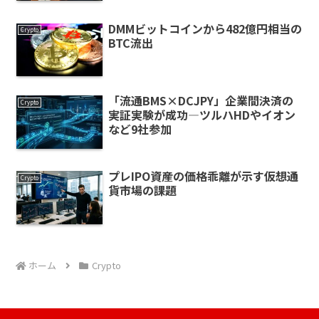
DMMビットコインから482億円相当の
Crypto
BTC流出
「流通BMS×DCJPY」企業間決済の
Crypto
実証実験が成功—ツルハHDやイオン
など9社参加
プレIPO資産の価格乖離が示す仮想通
Crypto
貨市場の課題
ホーム
Crypto