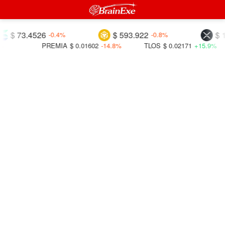
73.4526
$ 593.922
$ 1.044
-0.4%
-0.8%
PREMIA
$ 0.01602
-14.8%
TLOS
$ 0.02171
+15.9%