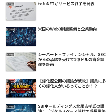
tofuNFTがサービス終了を発表
Crypto
米国のWeb3制度整備と企業動向
Crypto
シーバート・ファイナンシャル、SEC
Crypto
からの承認を受けて1億ドルの資金調
達を計画
【帰化歴公開の議論が波紋】議員に多
Crypto
くの帰化人がいるってことか！？
SBIホールディングス北尾吉孝氏の講
Crypto
演：デジタルスペース時代の成長戦略