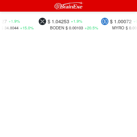
$ 1.04253
$ 1.00072
1.9%
+1.9%
+0.3%
44
+15.0%
BODEN
$ 0.00103
+20.5%
MYRO
$ 0.00218
+20