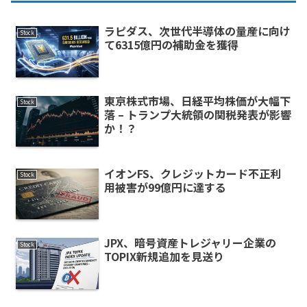
ラピダス、次世代半導体の量産に向け
Stock
て6315億円の補助金を獲得
東京株式市場、日経平均株価が大幅下
Stock
落 – トランプ大統領の関税発表が影響
か！？
イオンFS、クレジットカード不正利
Stock
用被害が99億円に達する
JPX、暗号資産トレジャリー企業の
Stock
TOPIX新規追加を見送り