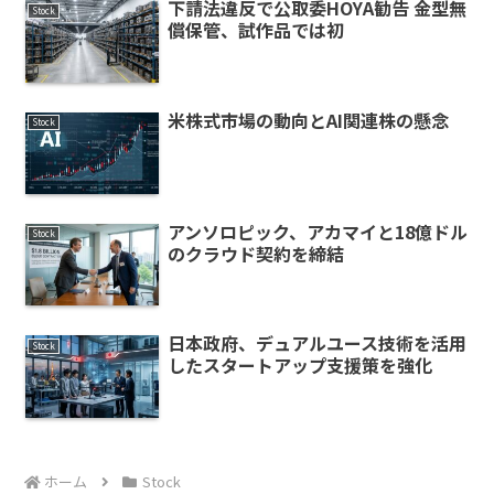
下請法違反で公取委HOYA勧告 金型無
Stock
償保管、試作品では初
米株式市場の動向とAI関連株の懸念
Stock
アンソロピック、アカマイと18億ドル
Stock
のクラウド契約を締結
日本政府、デュアルユース技術を活用
Stock
したスタートアップ支援策を強化
ホーム
Stock