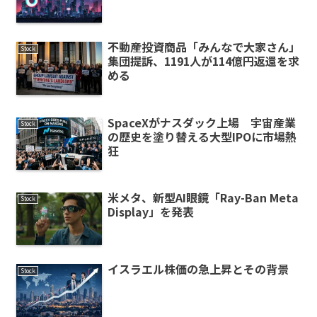
不動産投資商品「みんなで大家さん」
Stock
集団提訴、1191人が114億円返還を求
める
SpaceXがナスダック上場 宇宙産業
Stock
の歴史を塗り替える大型IPOに市場熱
狂
米メタ、新型AI眼鏡「Ray-Ban Meta
Stock
Display」を発表
イスラエル株価の急上昇とその背景
Stock