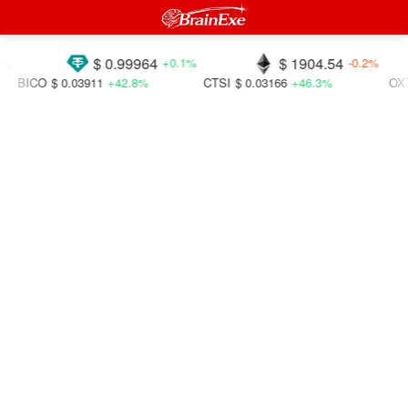
$ 0.99964
$ 1904.54
+0.1%
-0.2%
$ 0.03911
+42.8%
CTSI
$ 0.03166
+46.3%
OXT
$ 0.01