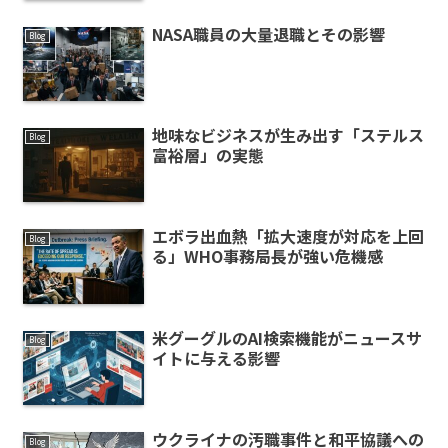
NASA職員の大量退職とその影響
Blog
地味なビジネスが生み出す「ステルス
Blog
富裕層」の実態
エボラ出血熱「拡大速度が対応を上回
Blog
る」WHO事務局長が強い危機感
米グーグルのAI検索機能がニュースサ
Blog
イトに与える影響
ウクライナの汚職事件と和平協議への
Blog