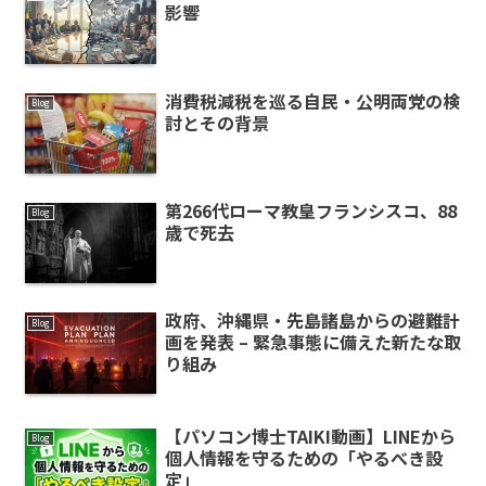
影響
消費税減税を巡る自民・公明両党の検
Blog
討とその背景
第266代ローマ教皇フランシスコ、88
Blog
歳で死去
政府、沖縄県・先島諸島からの避難計
Blog
画を発表 – 緊急事態に備えた新たな取
り組み
【パソコン博士TAIKI動画】LINEから
Blog
個人情報を守るための「やるべき設
定」