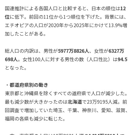
国連推計による各国人口と比較すると、日本の順位は
12
位
に低下。前回の11位から1つ順位を下げた。背景には、
エチオピアの人口が2020年から2025年にかけて13.9%増
加したことがある。
総人口の内訳は、男性が
5977万8826人
、女性が
6327万
698人
。女性100人に対する男性の数（人口性比）は
94.5
となった。
・
都道府県別の動き
東京都と沖縄県を除くすべての道府県で人口が減少した。
最も減少数が大きかったのは
北海道
で23万9195人減。前
回調査で増加していた埼玉、千葉、神奈川、愛知、滋賀、
福岡の各県も減少に転じた。