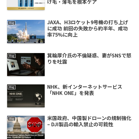
け毛・薄毛を根本ケア
JAXA、H3ロケット9号機の打ち上げ
Blog
に成功 前回の失敗から約半年、成功
率75%に向上
箕輪厚介氏の不倫疑惑、妻がSNSで怒
Blog
りを吐露
NHK、新インターネットサービス
Blog
「NHK ONE」を発表
米国政府、中国製ドローンの規制強化
Blog
– DJI製品の輸入禁止の可能性