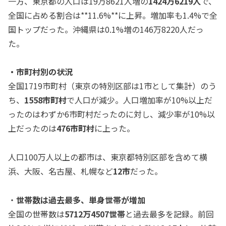
一方、東京都の人口は19万8621人増の
1424万6219人
で、
全国に占める割合は**11.6%**に上昇。増加率も1.4%で全
国トップだった。沖縄県は0.1%増の146万8220人だっ
た。
・市町村別の状況
全国1719市町村（東京の特別区部は1市として集計）のう
ち、
1558市町村
で人口が減少。人口増加率が10%以上だ
ったのはわずか6市町村だったのに対し、減少率が10%以
上だったのは
476市町村
に上った。
人口100万人以上の都市は、東京都特別区部を含めて横
浜、大阪、名古屋、札幌など
12市
だった。
・
世帯数は過去最多、単身世帯が増加
全国の世帯数は
5712万4507世帯
と過去最多を記録。前回