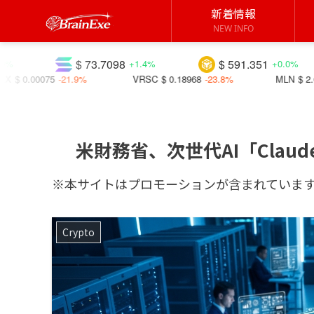
新着情報
NEW INFO
$ 73.7098
$ 591.351
$ 1.
+1.4%
+0.0%
%
VRSC
$ 0.18968
-23.8%
MLN
$ 2.01869
+25.1%
米財務省、次世代AI「Claud
※本サイトはプロモーションが含まれていま
Crypto