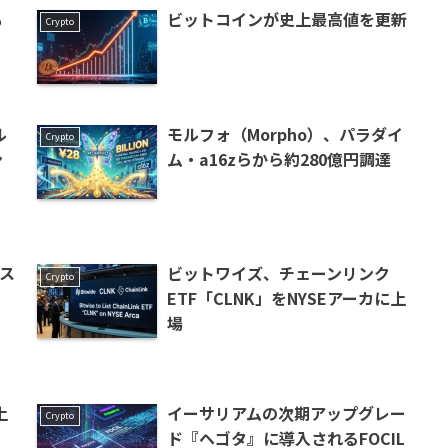
も
ビットコインが史上最高値を更新
Crypto
ル
モルフォ（Morpho）、パラダイ
Crypto
ン
ム・a16zらから約280億円調達
ビス
ビットワイズ、チェーンリンク
Crypto
ETF「CLNK」をNYSEアーカに上
場
上
イーサリアムの次期アップグレー
Crypto
ド『ヘゴタ』に導入されるFOCIL