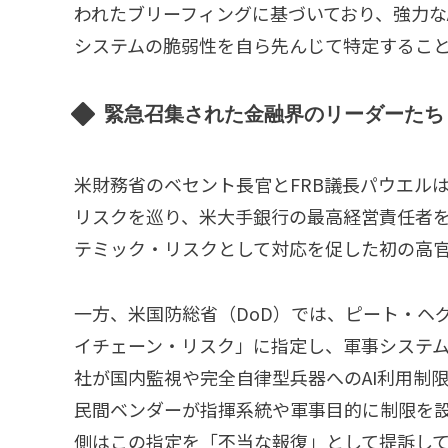
われたブリーフィングに基づいており、強力な
システムの脆弱性を自ら先んじて特定するこ
緊急召集された金融界のリーダーたち
米財務省のベセント長官とFRB議長パウエルは、
リスクを巡り、米大手銀行の最高経営責任者
テミック・リスクとして対応を促した初の高
一方、米国防総省（DoD）では、ピート・ヘ
イチェーン・リスク」に指定し、軍事システ
社が国内監視や完全自律型兵器へのAI利用制
民間ベンダーが指揮系統や軍事目的に制限を
側はこの指定を「不当な報復」として提訴し