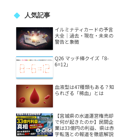
人気記事
イルミナティカードの予言
大全｜過去・現在・未来の
警告と象徴
Q26 マッチ棒クイズ「8-
6=12」
血液型は47種類もある？知
られざる「稀血」とは
【宮城県の水道運営権売却
で何が起きたのか】民間企
業は33億円の利益、県は赤
字転落との報道を徹底解説