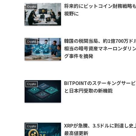
将来的にビットコイン財務戦略
Crypto
視野に
韓国の税関当局、約1億700万ド
Crypto
相当の暗号資産マネーロンダリ
グ事件を摘発
BITPOINTのステーキングサー
Crypto
と日本円受取の新機能
XRPが急騰、3.5ドルに到達し史
Crypto
最高値更新