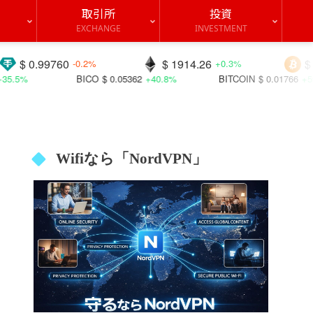
取引所
投資
EXCHANGE
INVESTMENT
$ 1914.26
$ 64851.6
-0.2%
+0.3%
+0.6
ICO
$ 0.05362
+40.8%
BITCOIN
$ 0.01766
+59.7%
QUACK
Wifiなら「NordVPN」