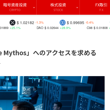
暗号資産投資
株式投資
FX取引
CRYPTO
STOCK
F X
02182
$ 0.99695
$ 0.99760
-1.3%
-0.4%
DAO
$ 0.02644
+28.9%
C98
$ 0.01808
+35.5%
B
e Mythos」へのアクセスを求める
す