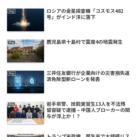
ロシアの金星探査機「コスモス482
Blog
号」がインド洋に落下
鹿児島県十島村で震度4の地震発生
Blog
三井住友銀行が企業向けの災害損失返
Blog
済免除型新ローンを発表
岩手県警、技能実習生13人を不法残
Blog
留容疑で逮捕 – 中国人ブローカーの関
与が浮上か！？
トランプ米政権、厚生省で大規模リス
Blog