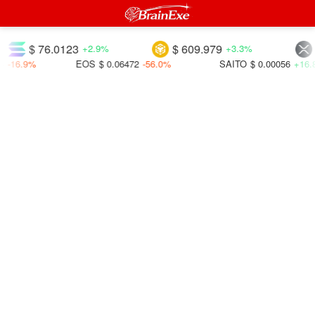
$ 76.0123
$ 609.979
$ 1.
+2.9%
+3.3%
%
EOS
$ 0.06472
-56.0%
SAITO
$ 0.00056
+16.8%