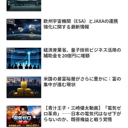
欧州宇宙機関（ESA）とJAXAの連携
Blog
強化に関する最新情報
経済産業省、量子技術ビジネス活用の
Blog
補助金を20億円に増額
米国の最富裕層がさらに豊かに：富の
Blog
集中が進む現状
【青汁王子・三崎優太動画】「電気ゼ
Blog
ロ革命」──日本の電気代はなぜ下が
らないのか、既得権益と戦う覚悟