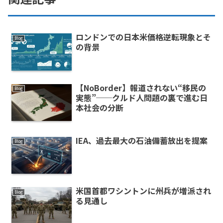
ロンドンでの日本米価格逆転現象とそ
Blog
の背景
【NoBorder】報道されない“移民の
Blog
実態”──クルド人問題の裏で進む日
本社会の分断
IEA、過去最大の石油備蓄放出を提案
Blog
米国首都ワシントンに州兵が増派され
Blog
る見通し