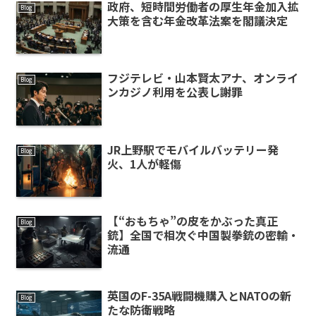
政府、短時間労働者の厚生年金加入拡
Blog
大策を含む年金改革法案を閣議決定
フジテレビ・山本賢太アナ、オンライ
Blog
ンカジノ利用を公表し謝罪
JR上野駅でモバイルバッテリー発
Blog
火、1人が軽傷
【“おもちゃ”の皮をかぶった真正
Blog
銃】全国で相次ぐ中国製拳銃の密輸・
流通
英国のF-35A戦闘機購入とNATOの新
Blog
たな防衛戦略