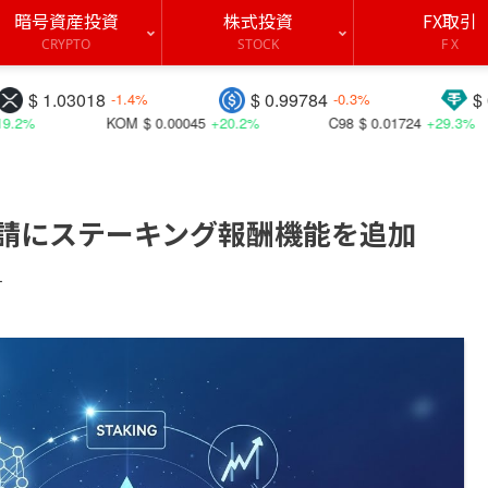
暗号資産投資
株式投資
FX取引
CRYPTO
STOCK
F X
8
$ 0.99784
$ 0.99824
-1.4%
-0.3%
-0.0
OM
$ 0.00045
+20.2%
C98
$ 0.01724
+29.3%
BICO
$ 
F申請にステーキング報酬機能を追加
す