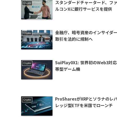
スタンダードチャータード、フ
Crypto
ルコンXに銀行サービスを提供
金融庁、暗号資産のインサイダ
Crypto
取引を法的に規制へ
SuiPlay0X1: 世界初のWeb3対
Crypto
帯型ゲーム機
ProSharesがXRPとソラナのレ
Crypto
レッジ型ETFを米国でローンチ