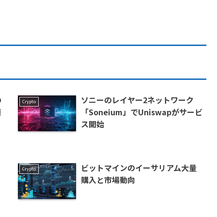
の
ソニーのレイヤー2ネットワーク
Crypto
預
「Soneium」でUniswapがサービ
ス開始
イ
ビットマインのイーサリアム大量
Crypto
購入と市場動向