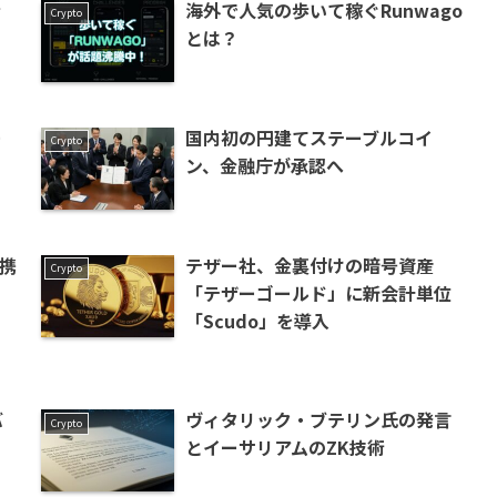
ァ
海外で人気の歩いて稼ぐRunwago
Crypto
とは？
ー
国内初の円建てステーブルコイ
Crypto
ン、金融庁が承認へ
応携
テザー社、金裏付けの暗号資産
Crypto
「テザーゴールド」に新会計単位
「Scudo」を導入
バ
ヴィタリック・ブテリン氏の発言
Crypto
とイーサリアムのZK技術