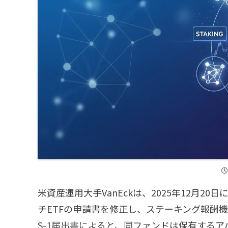
米資産運用大手VanEckは、2025年12月2
チETFの申請書を修正し、ステーキング報酬
S-1届出書によると、同ファンドは保有するア