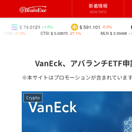
新着情報
NEW INFO
4.0121
$ 591.101
$ 1.0301
+1.0%
-0.3%
CTSI
$ 0.02670
-27.1%
MLN
$ 2.00498
+19.2%
K
VanEck、アバランチET
※本サイトはプロモーションが含まれていま
Crypto