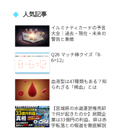
人気記事
イルミナティカードの予言
大全｜過去・現在・未来の
警告と象徴
Q26 マッチ棒クイズ「8-
6=12」
血液型は47種類もある？知
られざる「稀血」とは
【宮城県の水道運営権売却
で何が起きたのか】民間企
業は33億円の利益、県は赤
字転落との報道を徹底解説