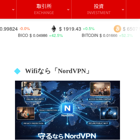
取引所
投資
EXCHANGE
INVESTMENT
$ 1919.43
$ 65071.0
%
+0.5%
+0.8%
0.04986
+42.5%
BITCOIN
$ 0.01666
+52.3%
COTI
$ 0.01249
Wifiなら「NordVPN」