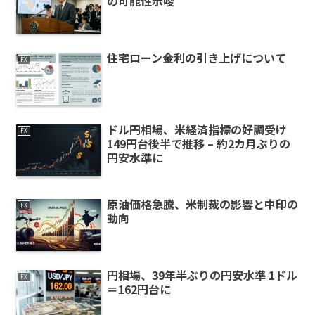
の可能性示唆
住宅ローン金利の引き上げについて
FX
ドル円相場、米経済指標の好調受け
FX
149円台後半で推移 – 約2カ月ぶりの
円安水準に
原油価格急騰、米制裁の影響と中印の
FX
動向
円相場、39年半ぶりの円安水準 1ドル
FX
＝162円台に