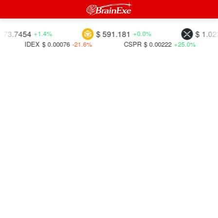
7454
$ 591.181
$ 1.02303
+1.4%
+0.0%
IDEX
$ 0.00076
-21.6%
CSPR
$ 0.00222
+25.0%
DAO