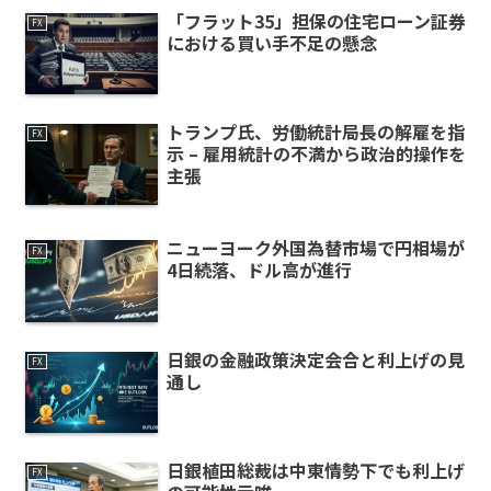
「フラット35」担保の住宅ローン証券
FX
における買い手不足の懸念
トランプ氏、労働統計局長の解雇を指
FX
示 – 雇用統計の不満から政治的操作を
主張
ニューヨーク外国為替市場で円相場が
FX
4日続落、ドル高が進行
日銀の金融政策決定会合と利上げの見
FX
通し
日銀植田総裁は中東情勢下でも利上げ
FX