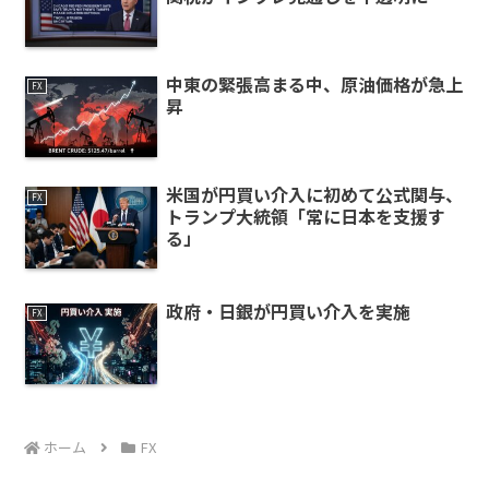
中東の緊張高まる中、原油価格が急上
FX
昇
米国が円買い介入に初めて公式関与、
FX
トランプ大統領「常に日本を支援す
る」
政府・日銀が円買い介入を実施
FX
ホーム
FX