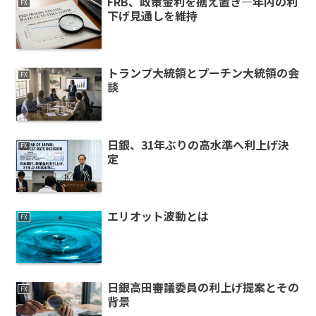
FRB、政策金利を据え置き—年内の利
FX
下げ見通しを維持
トランプ大統領とプーチン大統領の会
FX
談
日銀、31年ぶりの高水準へ利上げ決
FX
定
エリオット波動とは
FX
日銀高田審議委員の利上げ提案とその
FX
背景