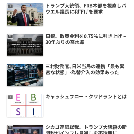
トランプ大統領、FRB本部を視察しパ
FX
ウエル議長に利下げを要求
日銀、政策金利を0.75%に引き上げ –
FX
30年ぶりの高水準
三村財務官､日米当局の連携「最も緊
FX
密な状態」-為替介入の効果あった
キャッシュフロー・クワドラントとは
FX
シカゴ連銀総裁、トランプ大統領の新
FX
関税がインフレ見通しを不透明に