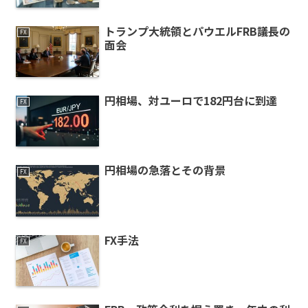
トランプ大統領とパウエルFRB議長の
FX
面会
円相場、対ユーロで182円台に到達
FX
円相場の急落とその背景
FX
FX手法
FX