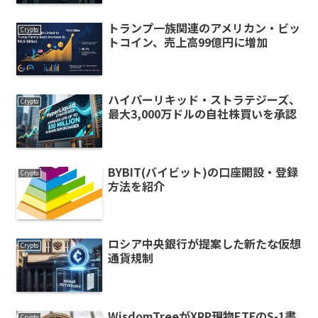
トランプ一族関連のアメリカン・ビッ
Crypto
トコイン、売上高99億円に増加
ハイパーリキッド・ストラテジーズ、
Crypto
最大3,000万ドルの自社株買いを承認
BYBIT(バイビット)の口座開設・登録
Crypto
方法を紹介
ロシア中央銀行が提案した新たな仮想
Crypto
通貨規制
WisdomTreeがXRP現物ETFのS-1書
Crypto