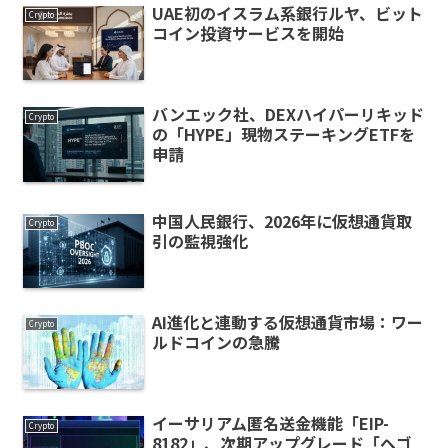
UAE初のイスラム系銀行ルヤ、ビット
Crypto
コイン投資サービスを開始
バンエック社、DEXハイパーリキッド
Crypto
の「HYPE」現物ステーキングETFを
申請
中国人民銀行、2026年に仮想通貨取
Crypto
引の監視強化
AI進化と連動する仮想通貨市場：ワー
Crypto
ルドコインの急騰
イーサリアム匿名送金機能「EIP-
Crypto
8182」、次期アップグレード「ヘゴ