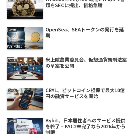
類をSECに提出、価格急騰
OpenSea、SEAトークンの発行を延
Crypto
期
米上院農業委員会、仮想通貨規制法案
Crypto
の草案を公開
CRYL、ビットコイン担保で最大10億
Crypto
円の融資サービスを開始
Bybit、日本居住者へのサービス提供
Crypto
を終了 – KYC2未完了なら2026年から
制限