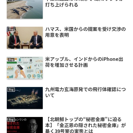
打ち上げられる
ハマス、米国からの提案を受け交渉の
Blog
用意を表明
米アップル、インドからのiPhone出
Blog
荷を増加させる計画
九州電力玄海原発での飛行体確認につ
Blog
いて
【北朝鮮トップの“秘密金庫”に迫る
Blog
本】「金正恩の隠された秘密金庫」が
暴く39号室の実態とは