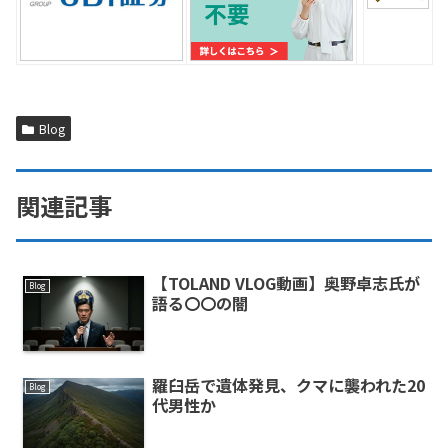
Blog
関連記事
【TOLAND VLOG動画】奥野卓志氏が
Blog
語る〇〇の闇
羅臼岳で遺体発見、クマに襲われた20
Blog
代男性か