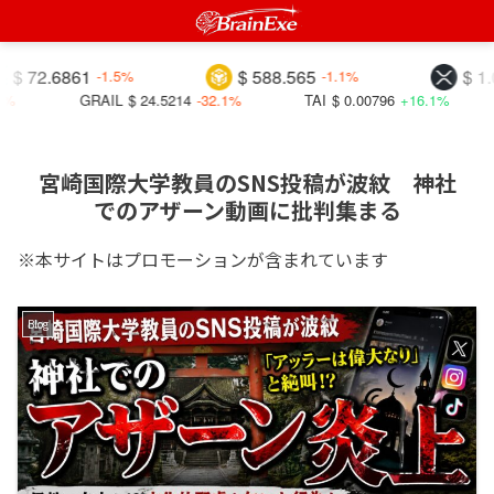
.6861
$ 588.565
$ 1.02209
-1.5%
-1.1%
GRAIL
$ 24.5214
-32.1%
TAI
$ 0.00796
+16.1%
BIT
宮崎国際大学教員のSNS投稿が波紋 神社
でのアザーン動画に批判集まる
※本サイトはプロモーションが含まれています
Blog