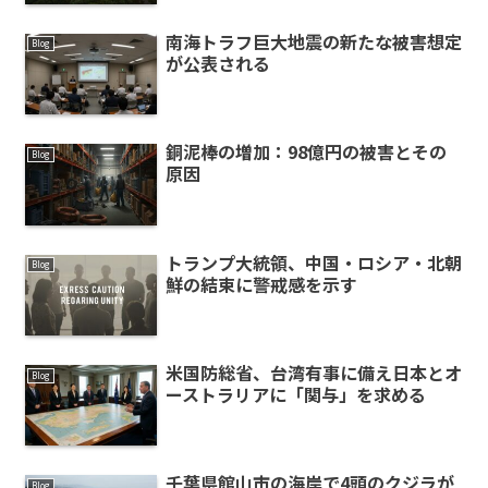
南海トラフ巨大地震の新たな被害想定
Blog
が公表される
銅泥棒の増加：98億円の被害とその
Blog
原因
トランプ大統領、中国・ロシア・北朝
Blog
鮮の結束に警戒感を示す
米国防総省、台湾有事に備え日本とオ
Blog
ーストラリアに「関与」を求める
千葉県館山市の海岸で4頭のクジラが
Blog