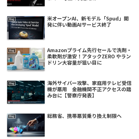
米オープンAI、新モデル「Spud」開
Blog
発に伴い動画AIサービス終了
Amazonプライム先行セールで洗剤・
Blog
柔軟剤が激安！アタックZERO やラン
ドリン大容量が狙い目に
海外サイバー攻撃、家庭用テレビ受信
Blog
機が悪用 金融機関不正アクセスの踏
み台に【警察庁発表】
総務省、携帯悪質乗り換え制限へ
Blog