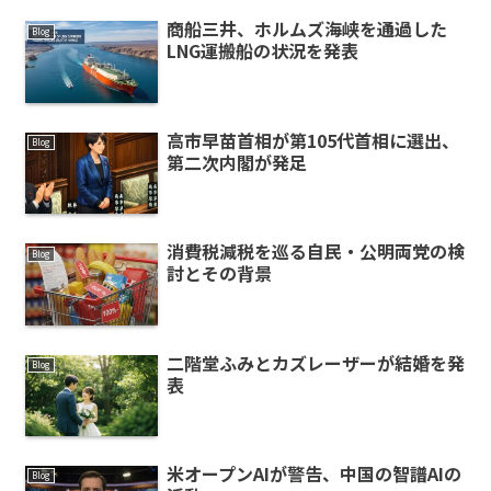
商船三井、ホルムズ海峡を通過した
Blog
LNG運搬船の状況を発表
高市早苗首相が第105代首相に選出、
Blog
第二次内閣が発足
消費税減税を巡る自民・公明両党の検
Blog
討とその背景
二階堂ふみとカズレーザーが結婚を発
Blog
表
米オープンAIが警告、中国の智譜AIの
Blog