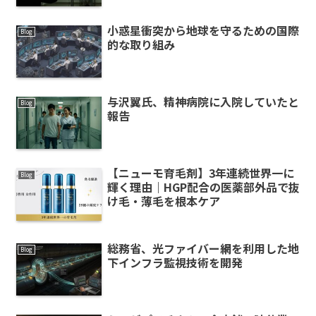
小惑星衝突から地球を守るための国際
Blog
的な取り組み
与沢翼氏、精神病院に入院していたと
Blog
報告
【ニューモ育毛剤】3年連続世界一に
Blog
輝く理由｜HGP配合の医薬部外品で抜
け毛・薄毛を根本ケア
総務省、光ファイバー網を利用した地
Blog
下インフラ監視技術を開発