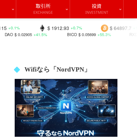
取引所
投資
EXCHANGE
INVESTMENT
$ 1912.93
$ 64897.7
+0.7%
+1.0%
41.5%
BICO
$ 0.05699
+55.3%
RXD
$ 0.00006
-12.6%
Wifiなら「NordVPN」