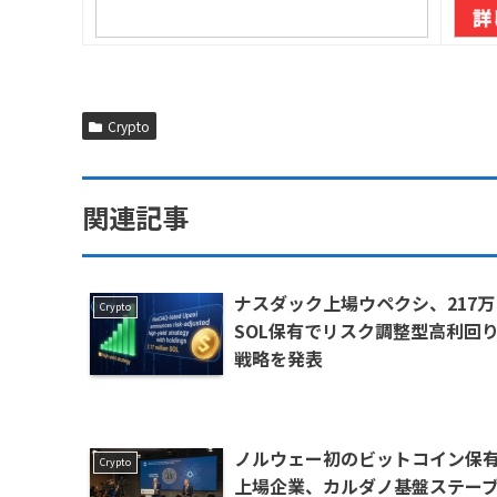
Crypto
関連記事
ナスダック上場ウペクシ、217万
Crypto
SOL保有でリスク調整型高利回
戦略を発表
ノルウェー初のビットコイン保
Crypto
上場企業、カルダノ基盤ステー