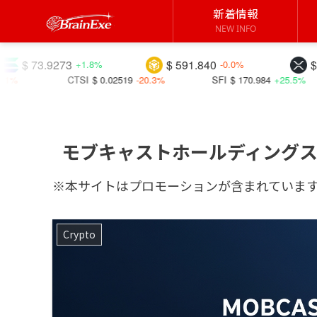
新着情報
NEW INFO
3
$ 591.840
$ 1.03009
+1.8%
-0.0%
-0.1
I
$ 0.02519
-20.3%
SFI
$ 170.984
+25.5%
MLN
$ 2.1
モブキャストホールディングス
※本サイトはプロモーションが含まれていま
Crypto