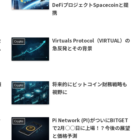
DeFiプロジェクトSpacecoinと提
携
金
Virtuals Protocol（VIRTUAL）の
Crypto
ム
急反発とその背景
額
将来的にビットコイン財務戦略も
Crypto
視野に
ッ
Pi Network (PI)がついにBITGET
Crypto
で2月○○日に上場！？今後の展望
と価格予測