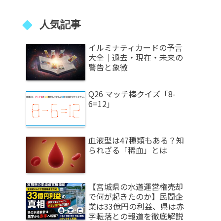
人気記事
イルミナティカードの予言
大全｜過去・現在・未来の
警告と象徴
Q26 マッチ棒クイズ「8-
6=12」
血液型は47種類もある？知
られざる「稀血」とは
【宮城県の水道運営権売却
で何が起きたのか】民間企
業は33億円の利益、県は赤
字転落との報道を徹底解説