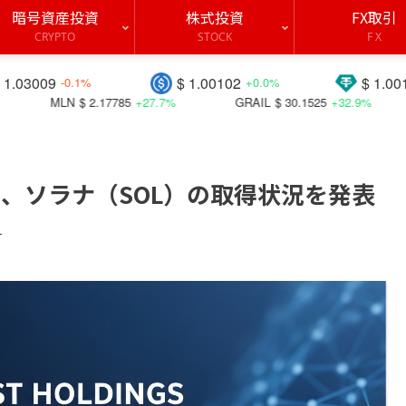
暗号資産投資
株式投資
FX取引
CRYPTO
STOCK
F X
$ 1.00102
$ 1.00115
%
+0.0%
+0.1%
7785
+27.7%
GRAIL
$ 30.1525
+32.9%
DAO
$ 0.02905
+
、ソラナ（SOL）の取得状況を発表
す