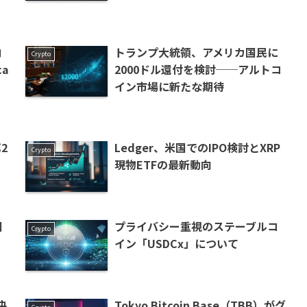
内
トランプ大統領、アメリカ国民に
Crypto
ca
2000ドル還付を検討──アルトコ
イン市場に新たな期待
2
Ledger、米国でのIPO検討とXRP
Crypto
現物ETFの最新動向
国
プライバシー重視のステーブルコ
Crypto
イン「USDCx」について
央
Tokyo Bitcoin Base（TBB）がグ