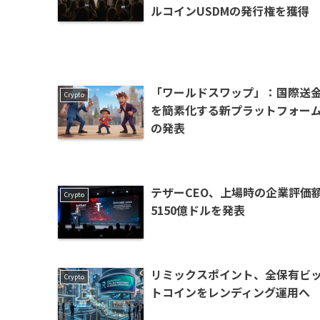
ルコインUSDMの発行権を獲得
「ワールドスワップ」：国際送
Crypto
を簡素化する新プラットフォー
の発表
テザーCEO、上場時の企業評価
Crypto
5150億ドルを発表
リミックスポイント、全保有ビ
Crypto
トコインをレンディング運用へ