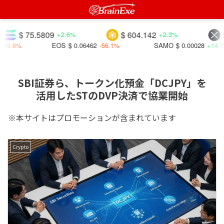
$ 75.5809
$ 604.142
$ 1.0
+2.6%
+2.3%
EOS
$ 0.06462
-56.1%
SAMO
$ 0.00028
+14.7%
SBI証券ら、トークン化預金「DCJPY」を
活用したSTのDVP決済で協業開始
※本サイトはプロモーションが含まれています
Crypto