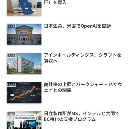
証）を導入
日本生命、米国でOpenAIを提訴
Stock
アインホールディングス、クラフトを
Stock
買収へ
商社株の上昇とバークシャー・ハザウ
Stock
ェイとの関係
日立製作所がMS，インテルと共同で
Stock
EC特化の支援プログラム