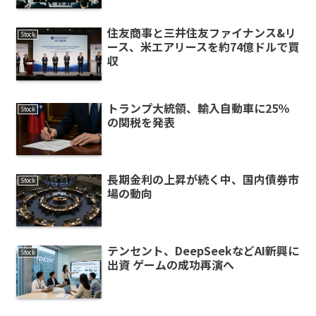
住友商事と三井住友ファイナンス&リ
Stock
ース、米エアリースを約74億ドルで買
収
トランプ大統領、輸入自動車に25％
Stock
の関税を発表
長期金利の上昇が続く中、国内債券市
Stock
場の動向
テンセント、DeepSeekなどAI新興に
Stock
出資 ゲームの成功再演へ