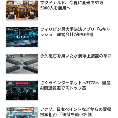
マクドナルド、今夏に全米で37万
Stock
5000人を雇用へ
フィリピン最大手決済アプリ「Gキャ
Stock
ッシュ」運営会社がIPO申請
永久磁石を用いた水滴浮上装置の革命
Stock
さくらインターネット <3778>、国産
Stock
AI関連報道でストップ高
アクゾ、日本ペイントなどからの買収
Stock
提案拒否 「価値を過小評価」