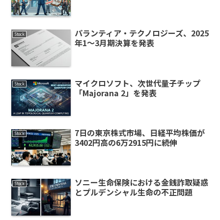
パランティア・テクノロジーズ、2025
Stock
年1〜3月期決算を発表
マイクロソフト、次世代量子チップ
Stock
「Majorana 2」を発表
7日の東京株式市場、日経平均株価が
Stock
3402円高の6万2915円に続伸
ソニー生命保険における金銭詐取疑惑
Stock
とプルデンシャル生命の不正問題