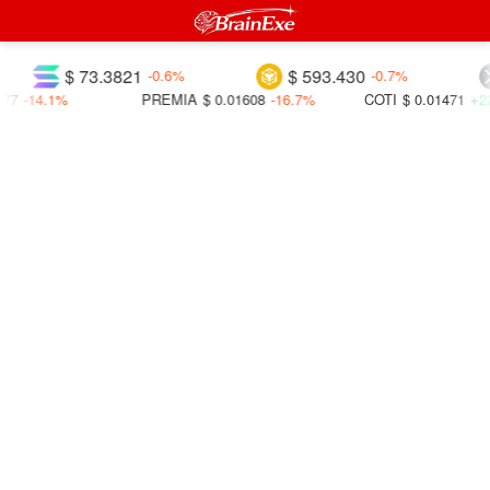
$ 73.3821
$ 593.430
-0.6%
-0.7%
77
-14.1%
PREMIA
$ 0.01608
-16.7%
COTI
$ 0.01471
+22