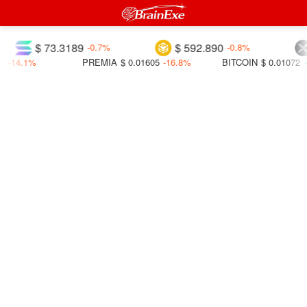
$ 73.3189
$ 592.890
-0.7%
-0.8%
-14.1%
PREMIA
$ 0.01605
-16.8%
BITCOIN
$ 0.01072
+