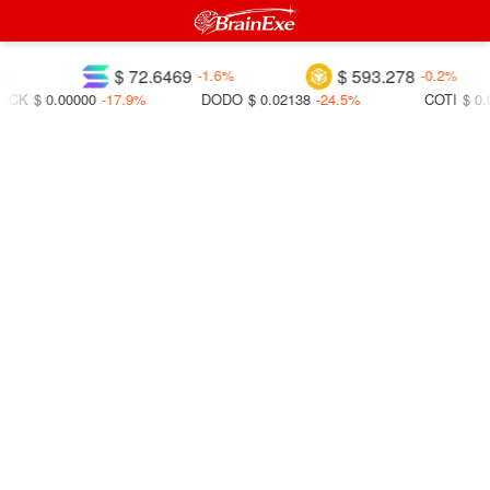
$ 72.6469
$ 593.278
%
-1.6%
-0.2%
CK
$ 0.00000
-17.9%
DODO
$ 0.02138
-24.5%
COTI
$ 0.0