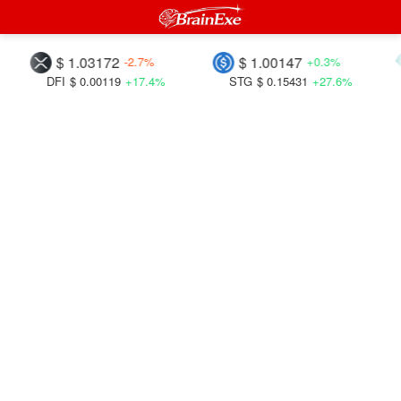
$ 1.03172
$ 1.00147
-2.7%
+0.3%
DFI
$ 0.00119
+17.4%
STG
$ 0.15431
+27.6%