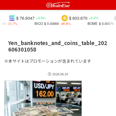
$ 76.9347
$ 603.670
+0.9%
+0.2%
266
-23.7%
BICO
$ 0.03900
-46.8%
BOME
$ 0.00079
+
Yen_banknotes_and_coins_table_202
606301058
※本サイトはプロモーションが含まれています
2026.06.30