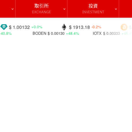
取引所
投資
EXCHANGE
INVESTMENT
00132
$ 1913.18
$ 64750.4
+0.0%
-0.2%
BODEN
$ 0.00130
+48.4%
IOTX
$ 0.00333
+48.4%