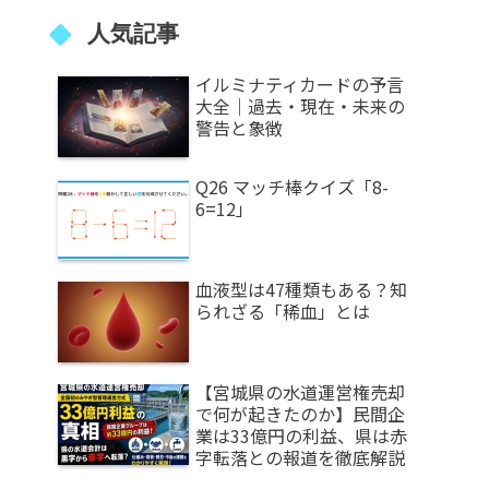
人気記事
イルミナティカードの予言
大全｜過去・現在・未来の
警告と象徴
Q26 マッチ棒クイズ「8-
6=12」
血液型は47種類もある？知
られざる「稀血」とは
【宮城県の水道運営権売却
で何が起きたのか】民間企
業は33億円の利益、県は赤
字転落との報道を徹底解説