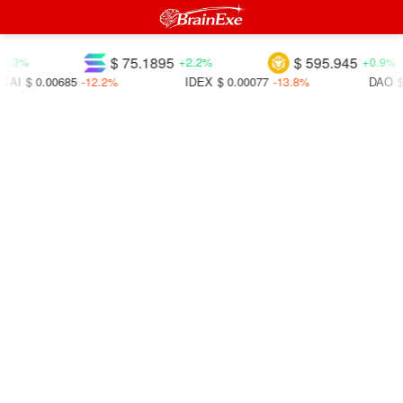
$ 75.1895
$ 595.945
0.3%
+2.2%
+0.9%
AI
$ 0.00685
-12.2%
IDEX
$ 0.00077
-13.8%
DAO
$ 