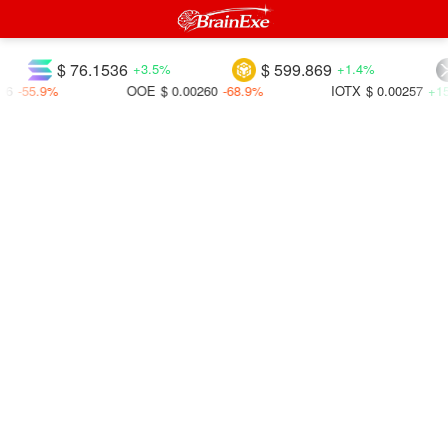
$ 76.1536
$ 599.869
+3.5%
+1.4%
6
-55.9%
OOE
$ 0.00260
-68.9%
IOTX
$ 0.00257
+15