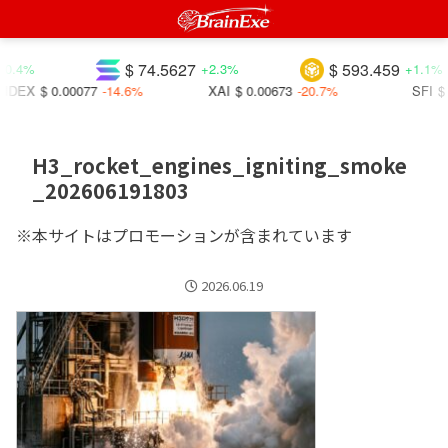
$ 74.5627
$ 593.459
0.4%
+2.3%
+1.1%
IDEX
$ 0.00077
-14.6%
XAI
$ 0.00673
-20.7%
SFI
$ 
H3_rocket_engines_igniting_smoke
_202606191803
※本サイトはプロモーションが含まれています
2026.06.19