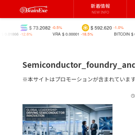
新着情報
NEW INFO
$ 73.2082
$ 592.620
$
-0.5%
-1.0%
12.6%
VRA
$ 0.00001
-18.5%
BITCOIN
$ 0.01075
+21
Semiconductor_foundry_an
※本サイトはプロモーションが含まれていま