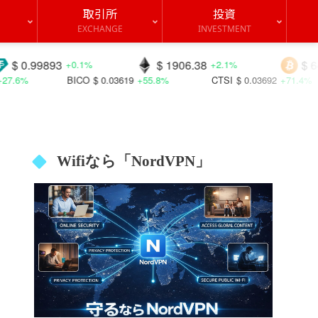
取引所
投資
EXCHANGE
INVESTMENT
893
$ 1906.38
$ 64405.6
+0.1%
+2.1%
+
BICO
$ 0.03619
+55.8%
CTSI
$ 0.03692
+71.4%
CH
Wifiなら「NordVPN」