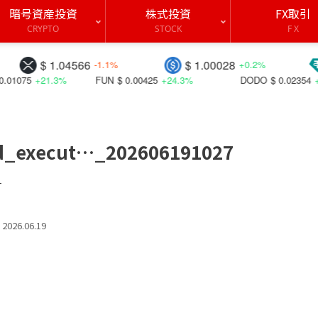
暗号資産投資
株式投資
FX取引
CRYPTO
STOCK
F X
 1.04566
$ 1.00028
$ 0.99
-1.1%
+0.2%
.3%
FUN
$ 0.00425
+24.3%
DODO
$ 0.02354
+27.6%
d_execut…_202606191027
す
2026.06.19