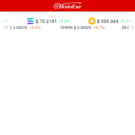
$ 75.2181
$ 595.944
.6%
+2.3%
+0.9%
DEX
$ 0.00076
-14.3%
CHAIN
$ 0.00323
-16.7%
DAO
$ 0