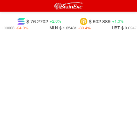
$ 76.2702
$ 602.889
+2.0%
+1.3%
0.00003
-24.3%
MLN
$ 1.25431
-30.4%
UBT
$ 0.02476