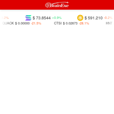
$ 73.8544
$ 591.210
-0.2%
+0.9%
-0.2%
QUACK
$ 0.00000
-21.5%
CTSI
$ 0.02673
-28.1%
HNT
$