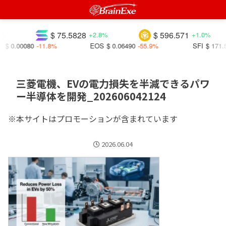
$ 75.5828
$ 596.571
%
+2.8%
+1.0%
$ 0.00080
-11.8%
EOS
$ 0.06490
-55.9%
SFI
$ 171.5
三菱電機、EVの電力損失を半減できるパワ
ー半導体を開発_202606042124
※本サイトはプロモーションが含まれています
2026.06.04