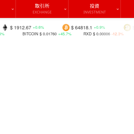
取引所
投資
EXCHANGE
INVESTMENT
912.67
$ 64818.1
$ 0.0695
+0.6%
+0.9%
BITCOIN
$ 0.01760
+45.7%
RXD
$ 0.00006
-12.3%
VRSC