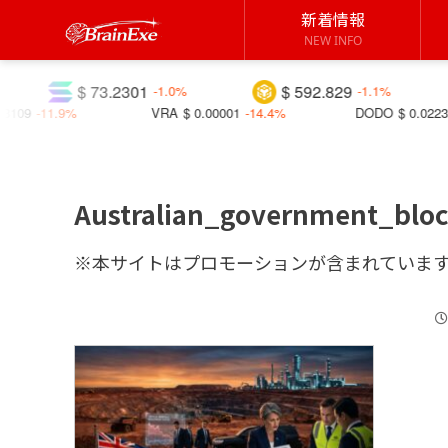
新着情報
NEW INFO
$ 73.2301
$ 592.829
$ 1
-1.0%
-1.1%
%
VRA
$ 0.00001
-14.4%
DODO
$ 0.02239
+21.4%
Australian_government_blo
※本サイトはプロモーションが含まれていま