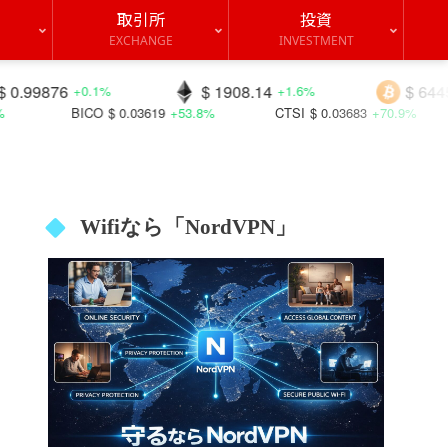
取引所
投資
EXCHANGE
INVESTMENT
6
$ 1908.14
$ 64453.0
+0.1%
+1.6%
+0.
BICO
$ 0.03619
+53.8%
CTSI
$ 0.03683
+70.9%
QI
$ 0
Wifiなら「NordVPN」