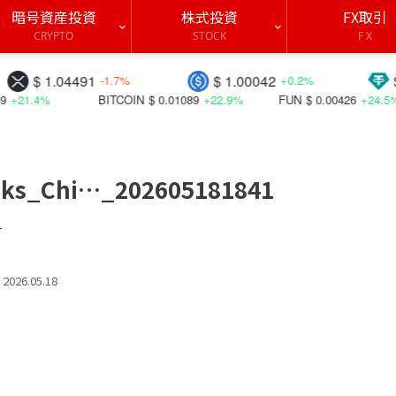
暗号資産投資
株式投資
FX取引
CRYPTO
STOCK
F X
.04491
$ 1.00042
$ 0.9987
-1.7%
+0.2%
BITCOIN
$ 0.01089
+22.9%
FUN
$ 0.00426
+24.5%
cks_Chi…_202605181841
す
2026.05.18