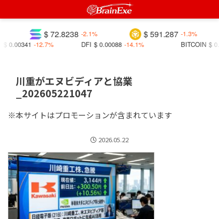
$ 72.8238
$ 591.287
-2.1%
-1.3%
$ 0.00341
-12.7%
DFI
$ 0.00088
-14.1%
BITCOIN
$ 0.
川重がエヌビディアと協業
_202605221047
※本サイトはプロモーションが含まれています
2026.05.22