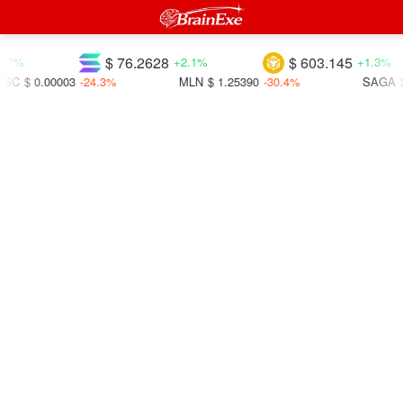
$ 76.2628
$ 603.145
.7%
+2.1%
+1.3%
SC
$ 0.00003
-24.3%
MLN
$ 1.25390
-30.4%
SAGA
$