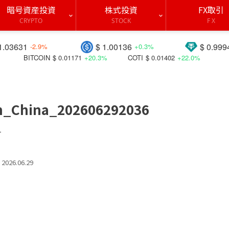
暗号資産投資
株式投資
FX取引
CRYPTO
STOCK
F X
$ 1.00136
$ 0.99949
-2.9%
+0.3%
+0.1%
COIN
$ 0.01171
+20.3%
COTI
$ 0.01402
+22.0%
BICO
$ 0.0
in_China_202606292036
す
2026.06.29