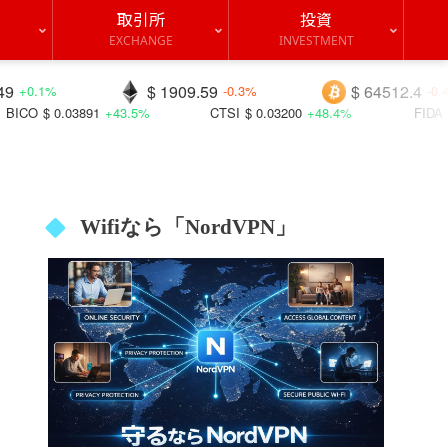
取引所
投資
EXCHANGE
INVESTMENT
$ 1909.59
$ 64512.4
-0.3%
-0.4%
3891
+43.5%
CTSI
$ 0.03200
+48.4%
FIDA
$ 0.01844
-
Wifiなら「NordVPN」