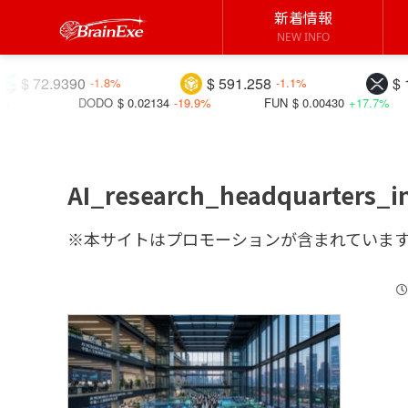
新着情報
NEW INFO
.9390
$ 591.258
$ 1.03631
-1.8%
-1.1%
DODO
$ 0.02134
-19.9%
FUN
$ 0.00430
+17.7%
BIT
AI_research_headquarters_
※本サイトはプロモーションが含まれていま