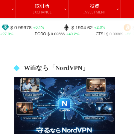
取引所
投資
EXCHANGE
INVESTMENT
.99978
$ 1904.62
$ 64554.
+0.1%
+2.0%
DODO
$ 0.02566
+40.2%
CTSI
$ 0.03369
+56.2%
Wifiなら「NordVPN」