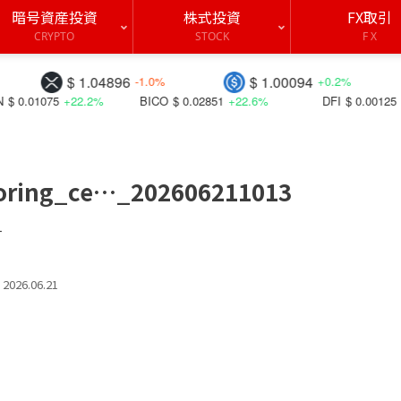
暗号資産投資
株式投資
FX取引
CRYPTO
STOCK
F X
$ 1.04896
$ 1.00094
$ 0
-1.0%
+0.2%
+22.2%
BICO
$ 0.02851
+22.6%
DFI
$ 0.00125
+27.9%
oring_ce…_202606211013
す
2026.06.21