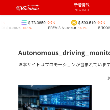
新着情報
NEW INFO
$ 73.3859
$ 593.519
-0.6%
-0.6%
76
-15.1%
PREMIA
$ 0.01608
-16.7%
BITCOIN
$ 0.01075
Autonomous_driving_monit
※本サイトはプロモーションが含まれていま