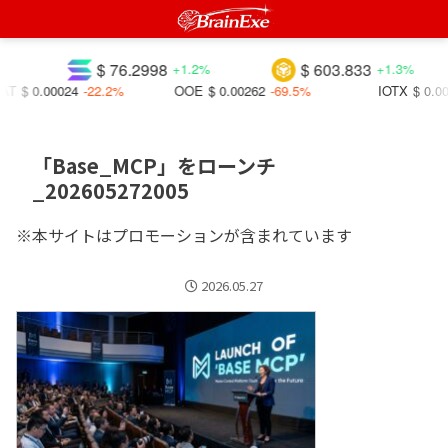
$ 76.2998
$ 603.833
%
+1.2%
+1.3%
AT
$ 0.00024
-22.2%
OOE
$ 0.00262
-69.5%
IOTX
$ 0.00
「Base_MCP」をローンチ
_202605272005
※本サイトはプロモーションが含まれています
2026.05.27