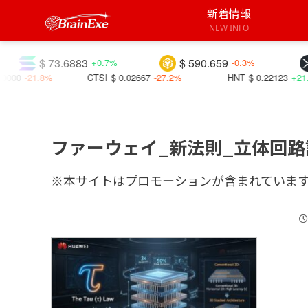
新着情報
NEW INFO
$ 73.6883
$ 590.659
$ 1.0
+0.7%
-0.3%
%
CTSI
$ 0.02667
-27.2%
HNT
$ 0.22123
+21.7%
ファーウェイ_新法則_立体回路設計_
※本サイトはプロモーションが含まれていま