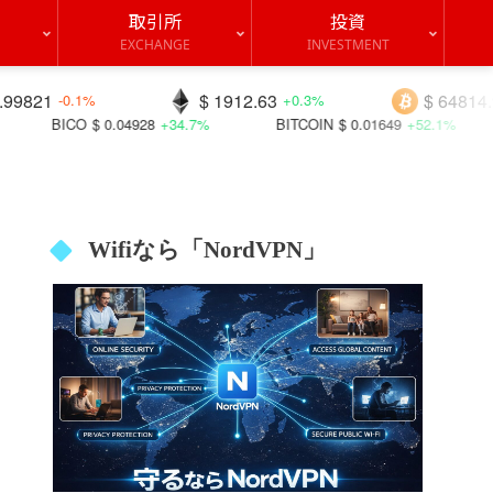
取引所
投資
EXCHANGE
INVESTMENT
$ 1912.63
$ 64814.9
0.1%
+0.3%
+0.6%
O
$ 0.04928
+34.7%
BITCOIN
$ 0.01649
+52.1%
COTI
$ 0.0
Wifiなら「NordVPN」