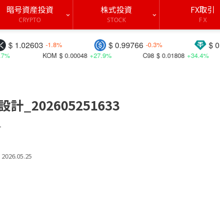
暗号資産投資
株式投資
FX取引
CRYPTO
STOCK
F X
2603
$ 0.99766
$ 0.99821
-1.8%
-0.3%
-
KOM
$ 0.00048
+27.9%
C98
$ 0.01808
+34.4%
BIC
202605251633
す
2026.05.25