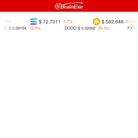
$ 72.7311
$ 592.648
+0.2%
-1.7%
-0.1%
CC
$ 0.09154
-12.0%
DODO
$ 0.02092
-29.3%
FXS
$