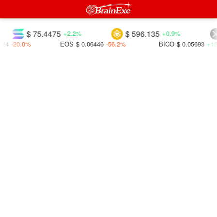
$ 75.4475
$ 596.135
+2.2%
+0.9%
4
-20.0%
EOS
$ 0.06446
-56.2%
BICO
$ 0.05693
+15.